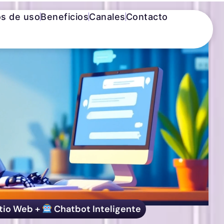
s de uso
Beneficios
Canales
Contacto
tio Web +
Chatbot Inteligente