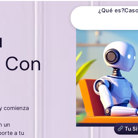
¿Qué es?
Caso
u
a
Con
s y comienza
n un
Tu Si
orte a tu