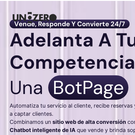
Vende, Responde Y Convierte 24/7
Adelanta A T
Competenci
Una
BotPage
Automatiza tu servicio al cliente, recibe reserva
a captar clientes.
Combinamos un
sitio web de alta conversión
co
Chatbot inteligente de IA
que vende y brinda sop